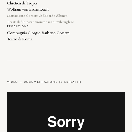
Chrétien de Troyes
Wolfram von Eschenbach
adattamento Corsetti & Edoardo Albinati
+ testi di Albinati e anonimo medievale inglese
PRODUZIONE
Compagnia Giorgio Barberio Corsetti
Teatro di Roma
VIDEO — DOCUMENTAZIONE (2 ESTRATTI)