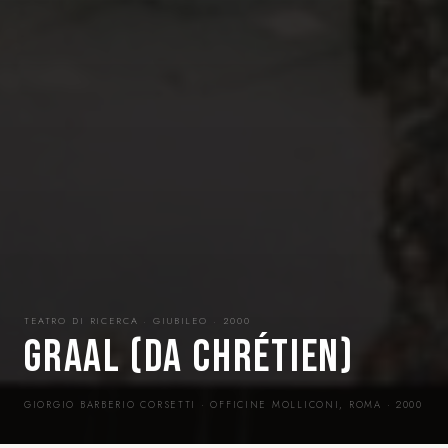
TEATRO DI RICERCA · GIUBILEO · 2000
GRAAL (DA CHRÉTIEN)
GIORGIO BARBERIO CORSETTI · OFFICINE MOLLICONI, ROMA · 2000