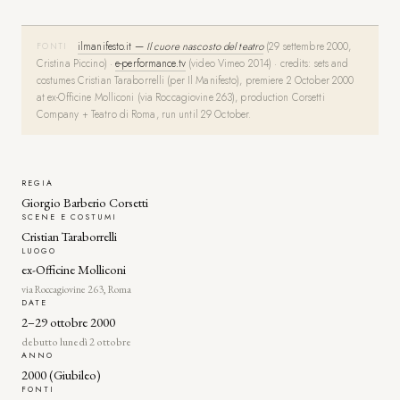
ilmanifesto.it —
Il cuore nascosto del teatro
(29 settembre 2000,
FONTI
Cristina Piccino) ·
e-performance.tv
(video Vimeo 2014) ·
credits: sets and
costumes Cristian Taraborrelli (per Il Manifesto), premiere 2 October 2000
at ex-Officine Molliconi (via Roccagiovine 263), production Corsetti
Company + Teatro di Roma, run until 29 October.
REGIA
Giorgio Barberio Corsetti
SCENE E COSTUMI
Cristian Taraborrelli
LUOGO
ex-Officine Molliconi
via Roccagiovine 263, Roma
DATE
2–29 ottobre 2000
debutto lunedì 2 ottobre
ANNO
2000 (Giubileo)
FONTI