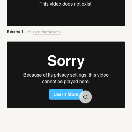
Estratto 1
· via
e-performance.tv
Estratto 2
·
Vimeo Compagnia Corsetti