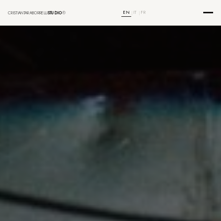
EN
IT
FR
CRISTIANTARABORRELLI
STUDIO
®
|
|